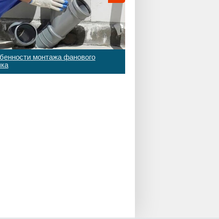
бенности монтажа фанового
яка