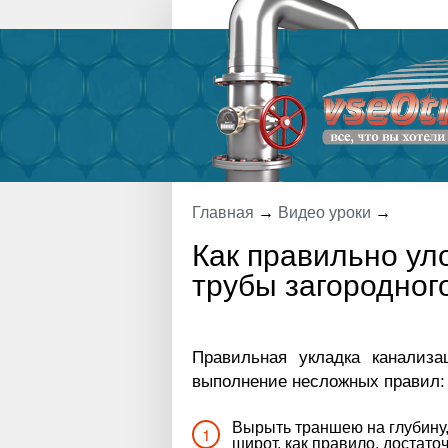
Главная
→
Видео уроки
→
Как правильно у
трубы загородног
Правильная укладка канализа
выполнение несложных правил:
Вырыть траншею на глубину,
широт, как правило, достаточн