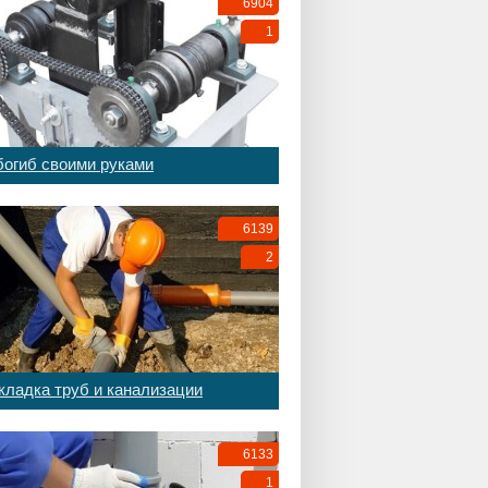
6904
1
богиб своими руками
6139
2
кладка труб и канализации
6133
1