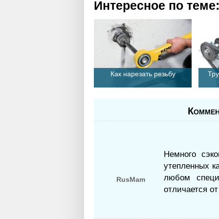
Интересное по теме
Как нарезать резьбу
Тру
Коммен
Немного сэко
утепленных к
любом специ
RusMam
отличается о