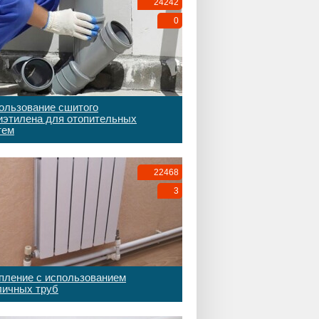
24242
0
ользование сшитого
иэтилена для отопительных
тем
22468
3
пление с использованием
личных труб