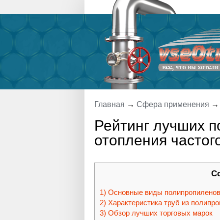
Главная
→
Сфера применения
Рейтинг лучших п
отопления частог
С
Основные виды полипропиленов
Характеристика труб из полипр
Обзор лучших торговых марок