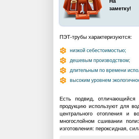
На
заметку!
ПЭТ-трубы характеризуются:
низкой себестоимостью;
дешевым производством;
длительным по времени испо
высоким уровнем экологичнос
Есть подвид, отличающийся 
продукцию используют для вод
центрального отопления и в
многослойном сшивании полиэ
изготовления: пероксидная, сил