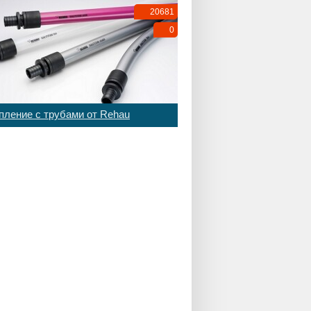
20681
0
пление с трубами от Rehau