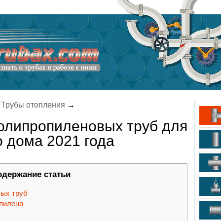
→
Трубы отопления
→
олипропиленовых труб для
о дома 2021 года
одержание статьи
ых труб
опилена