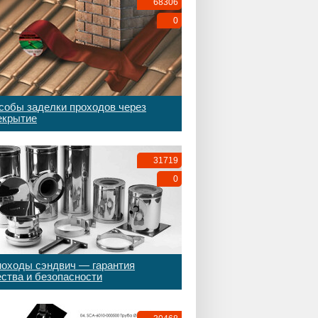
68306
0
собы заделки проходов через
екрытие
31719
0
оходы сэндвич — гарантия
ества и безопасности