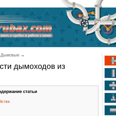
→
Дымовые
→
сти дымоходов из
одержание статьи
йства