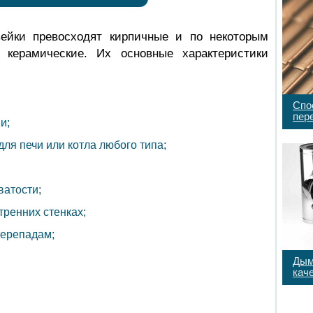
ейки превосходят кирпичные и по некоторым
 керамические. Их основные характеристики
Спо
пер
и;
ля печи или котла любого типа;
атости;
тренних стенках;
перепадам;
Дым
кач