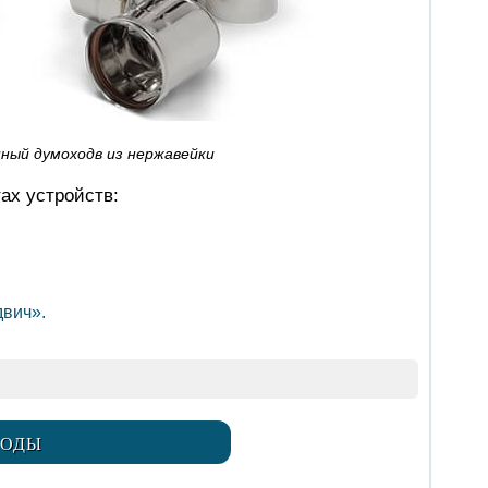
ный думоходв из нержавейки
ах устройств:
двич».
ВОДЫ