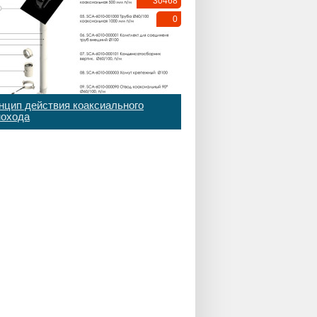
30468
0
нцип действия коаксиального
охода