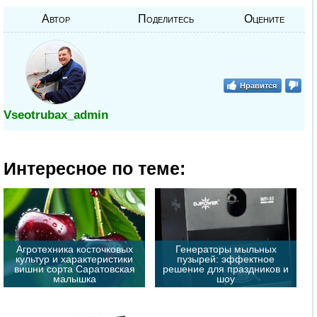
Автор
Поделитесь
Оцените
Нравится
Vseotrubax_admin
Интересное по теме:
Агротехника косточковых
Генераторы мыльных
культур и характеристики
пузырей: эффектное
вишни сорта Саратовская
решение для праздников и
малышка
шоу