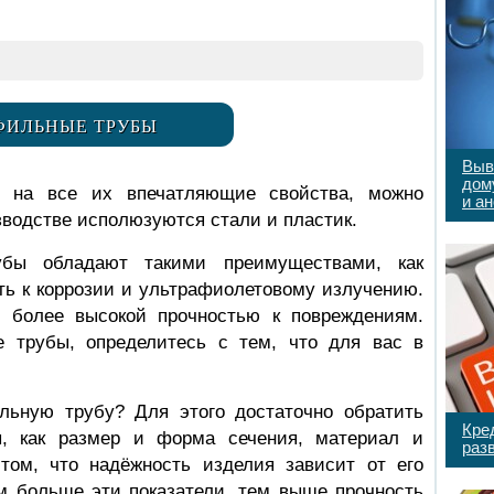
ФИЛЬНЫЕ ТРУБЫ
Выв
дом
 на все их впечатляющие свойства, можно
и а
зводстве исполюзуются стали и пластик.
бы обладают такими преимуществами, как
ть к коррозии и ультрафиолетовому излучению.
 более высокой прочностью к повреждениям.
 трубы, определитесь с тем, что для вас в
льную трубу? Для этого достаточно обратить
Кре
ы, как размер и форма сечения, материал и
раз
том, что надёжность изделия зависит от его
м больше эти показатели, тем выше прочность