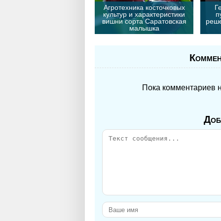
Агротехника косточковых
Г
культур и характеристики
п
вишни сорта Саратовская
реше
малышка
Коммен
Пока комментариев не
Доб