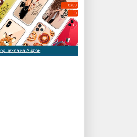
8703
0
ор чехла на Айфон