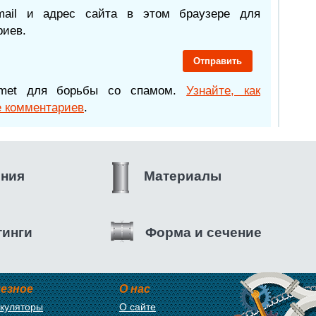
mail и адрес сайта в этом браузере для
иев.
ismet для борьбы со спамом.
Узнайте, как
 комментариев
.
ения
Материалы
тинги
Форма и сечение
езное
О нас
куляторы
О сайте