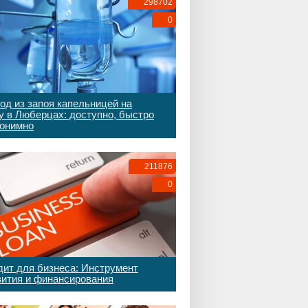
298702
0
од из запоя капельницей на
у в Люберцах: доступно, быстро
нонимно
211876
0
дит для бизнеса: Инструмент
вития и финансирования