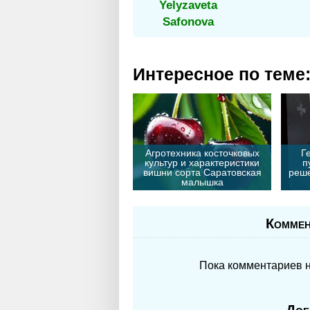
Yelyzaveta
Safonova
Интересное по теме
Агротехника косточковых
Г
культур и характеристики
п
вишни сорта Саратовская
реше
малышка
Коммен
Пока комментариев не
Доб