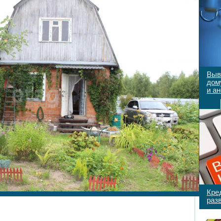
Выв
дом
и а
Кре
раз