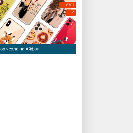
8707
0
ор чехла на Айфон