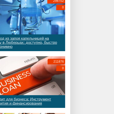
298702
0
од из запоя капельницей на
у в Люберцах: доступно, быстро
нонимно
211876
0
дит для бизнеса: Инструмент
вития и финансирования