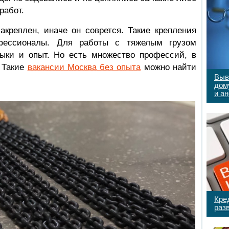
работ.
акреплен, иначе он соврется. Такие крепления
фессионалы. Для работы с тяжелым грузом
ыки и опыт. Но есть множество профессий, в
. Такие
вакансии Москва без опыта
можно найти
Выв
дом
и а
Кре
раз