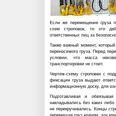
Если же перемещение груза п
схем строповок, то это дей
ответственных лиц за безопасн
Также важный момент, который
переносимого груза. Перед пер
условии, что масса неизв
транспортировки не стоит.
Чертеж-схему строповки с по
фиксации груза выдают ответ
информационную доску, для озн
Подготавливая и обвязывая
накладывались без каких либо 
не перекручивались. Концы стр
перемещая груз краном, эти кон