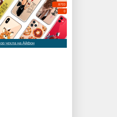
8703
0
ор чехла на Айфон