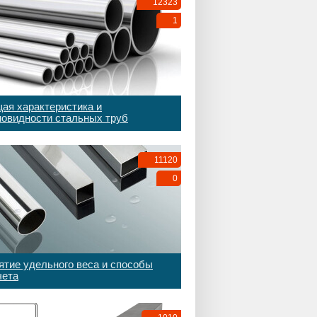
12323
1
ая характеристика и
новидности стальных труб
11120
0
ятие удельного веса и способы
чета