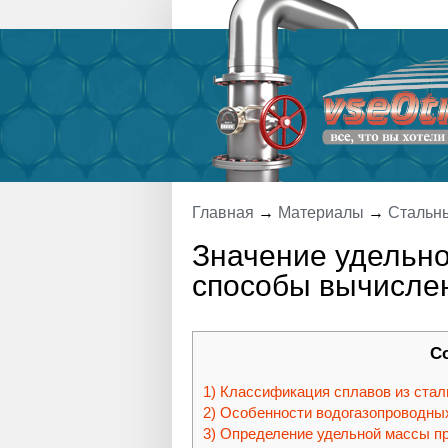
Главная
→
Материалы
→
Стальн
Значение удельно
способы вычисле
С
Классификация сплавов из стал
Особенности водогазопроводных
Определение удельной массы пр