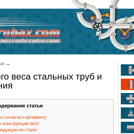
ые
→
го веса стальных труб и
ния
одержание статьи
и согласно сортаменту
 конструкций (вгп)
одукции из стали