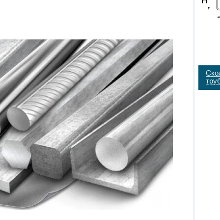
Ско
тру