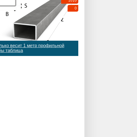
1010
0
лько весит 1 метр профильной
бы таблица