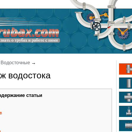
→
Водосточные
→
ж водостока
одержание статьи
в
в