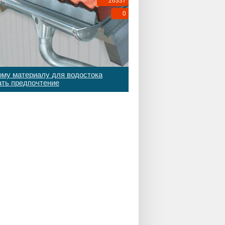
26337
0
ому материалу для водостока
ать предпочтение