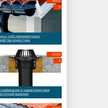
38315
0
нсы собственноручного
ройства водостока
32020
0
ссификация и характеристики
осточной воронки