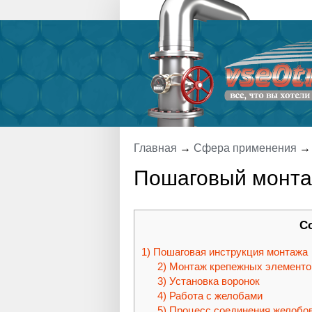
Главная
→
Сфера применения
Пошаговый монта
С
Пошаговая инструкция монтажа
Монтаж крепежных элементо
Установка воронок
Работа с желобами
Процесс соединения желобо