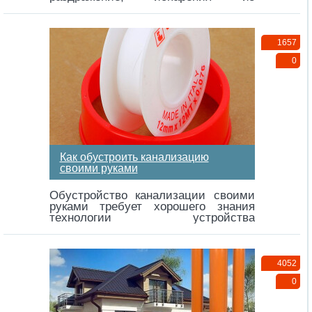
канализационного стока опасны,
их…
1657
0
Как обустроить канализацию
своими руками
Обустройство канализации своими
руками требует хорошего знания
технологии устройства
канализационных систем и строгого
соблюдения правил…
4052
0