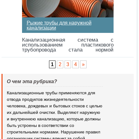
Рыжие трубы для наружной
канализации
Канализационная система с
использованием пластикового
трубопровода стала нормой
современной жизни. Причин у этого
явления множество…
1
2
3
4
»
О чем эта рубрика?
Канализационные трубы применяются для
отвода продуктов жизнедеятельности
человека, дождевых и бытовых стоков с целью
их дальнейшей очистки. Выделяют наружную
и внутреннюю канализацию, которые должны
быть устроены в соответствии со
строительными нормами. Нарушение правил
организации системы влечет за собой