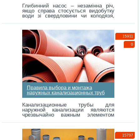
Глибинний насос – незамінна річ,
якщо справа стосується видобутку
води зі свердловини чи колодязя,
глибина…
15911
0
Правила выбора и монтажа
наружных канализационных труб
Канализационные трубы для
наружной канализации являются
чрезвычайно важным элементом
системы по отводу стоков из
жилого…
15797