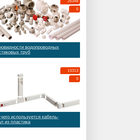
26348
0
новидности водопроводных
стиковых труб
13313
0
 чего используется кабель-
ал из пластика