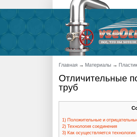
Главная
→
Материалы
→
Пласти
Отличительные п
труб
С
Положительные и отрицательные
Технология соединения
Как осуществляется технология