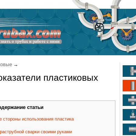
ковые
→
оказатели пластиковых
одержание статьи
 стороны использования пластика
 раструбной сварки своими руками