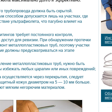
ужила максимально долго и эффективно:
го трубопровода должна быть скрытой.
м способом допускается лишь на участках, где
твие ультрафиолета, что пагубно влияет на
тингов требует постоянного контроля,
Инс
доступ для ревизии. При обнаружении протечки
мет
онт металлопластиковых труб, поэтому участки
еме должны предусматриваться на этапе
пление металлопластиковых труб, нужно быть
ы избежать любых царапин или иных повреждений;
 осуществляется через перекрытия, следует
ащитный кожух диаметром на 5 — 10 мм больше.
ют мягким негорючим материалом.
Обз
мет