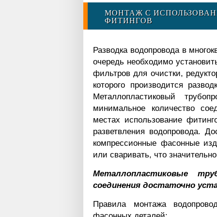
МОНТАЖ С ИСПОЛЬЗОВА
ФИТИНГОВ
Разводка водопровода в многок
очередь необходимо установит
фильтров для очистки, редуктор
которого производится развод
Металлопластиковый трубопр
минимальное количество сое
местах использование фитинго
разветвления водопровода. До
компрессионные фасонные изде
или сваривать, что значительно
Металлопластиковые тру
соединения достаточно уст
Правила монтажа водопрово
фасонных деталей: