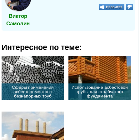
Нравится
Виктор
Самолин
Интересное по теме:
Сферы применения
Использование асбестовой
асбестоцементных
трубы для столбчатого
безнапорных труб
фундамента