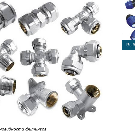
Выб
новидности фитингов