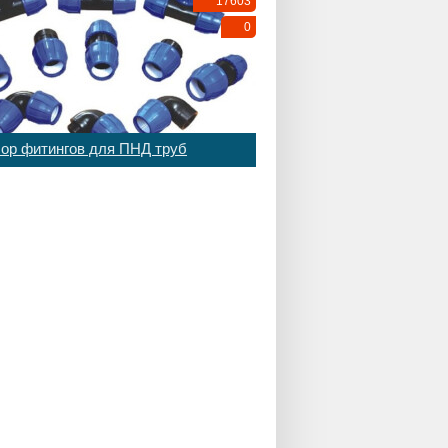
17603
0
ор фитингов для ПНД труб