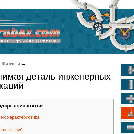
→
Фитинги
→
нимая деталь инженерных
каций
одержание статьи
их характеристика
новых труб