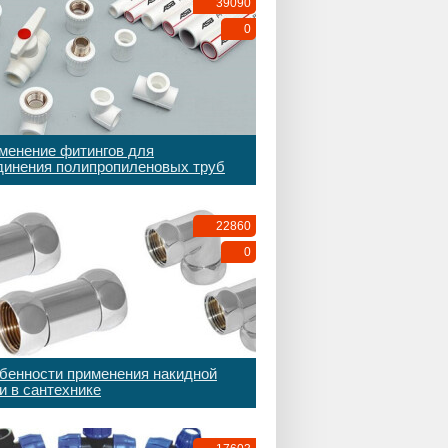
39090
0
менение фитингов для
динения полипропиленовых труб
22860
0
бенности применения накидной
и в сантехнике